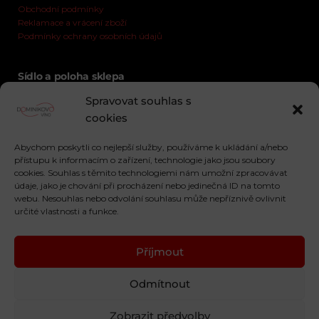
Obchodní podmínky
Reklamace a vrácení zboží
Podmínky ochrany osobních údajů
Sídlo a poloha sklepa
Horní 2
Spravovat souhlas s
69103 Rakvice
cookies
Zobrazit polohu
Abychom poskytli co nejlepší služby, používáme k ukládání a/nebo
přístupu k informacím o zařízení, technologie jako jsou soubory
cookies. Souhlas s těmito technologiemi nám umožní zpracovávat
údaje, jako je chování při procházení nebo jedinečná ID na tomto
webu. Nesouhlas nebo odvolání souhlasu může nepříznivě ovlivnit
určité vlastnosti a funkce.
Příjmout
Odmítnout
Zobrazit předvolby