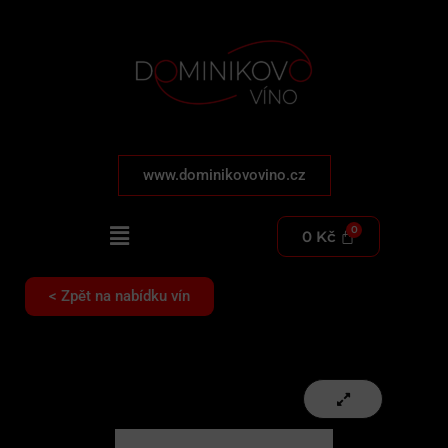
www.dominikovovino.cz
0
Kč
< Zpět na nabídku vín